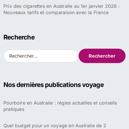
Prix des cigarettes en Australie au 1er janvier 2026 :
Nouveaux tarifs et comparaison avec la France
Recherche
R
e
c
h
e
Nos dernières publications voyage
r
c
h
Pourboire en Australie : règles actuelles et conseils
e
pratiques
r
:
Quel budget pour un voyage en Australie de 2