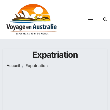
Passer
au
contenu
Expatriation
Accueil
Expatriation