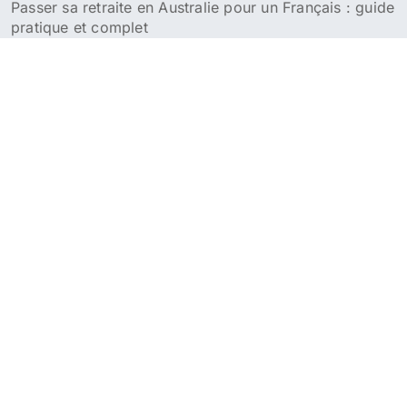
Passer sa retraite en Australie pour un Français : guide
pratique et complet
Croisière en Australie et Nouvelle-Zélande : guide des
meilleurs itinéraires et conseils pratiques
Voyage en Australie
Guide pour organiser son séjour ou son expatriation en
Australie