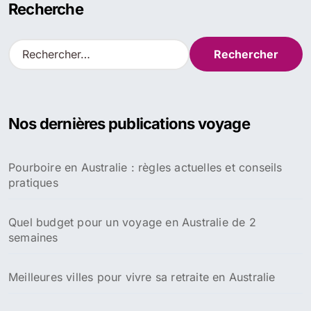
Recherche
R
e
c
h
e
Nos dernières publications voyage
r
c
h
Pourboire en Australie : règles actuelles et conseils
e
pratiques
r
:
Quel budget pour un voyage en Australie de 2
semaines
Meilleures villes pour vivre sa retraite en Australie