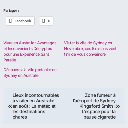
Partager :
Facebook
X
Vivre en Australie : Avantages
Visiter la ville de Sydney en
et Inconvénients Décryptés
Novembre, ces 5 raisons vont
pour une Expérience Sans
finir de vous convaincre
Pareille
Découvrez la ville portuaire de
Sydney en Australie
Navigation
Lieux incontournables
Zone fumeur à
à visiter en Australie
l’aéroport de Sydney
de
en août : La météo et
Kingsford Smith :
les destinations
L’espace pour la
l’article
phares
pause cigarette