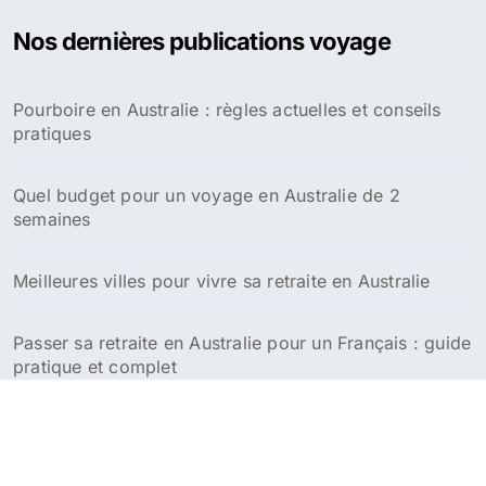
e
Nos dernières publications voyage
r
c
h
Pourboire en Australie : règles actuelles et conseils
e
pratiques
r
:
Quel budget pour un voyage en Australie de 2
semaines
Meilleures villes pour vivre sa retraite en Australie
Passer sa retraite en Australie pour un Français : guide
pratique et complet
Croisière en Australie et Nouvelle-Zélande : guide des
meilleurs itinéraires et conseils pratiques