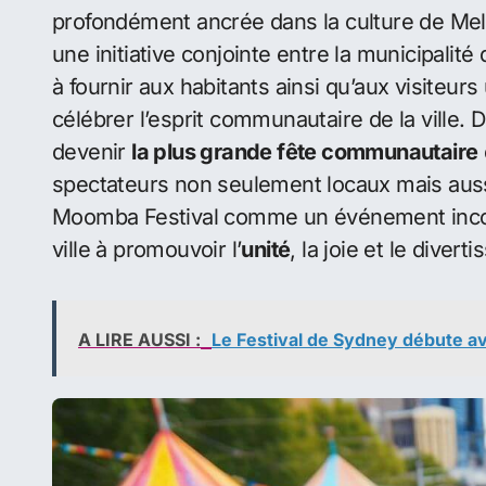
« Moomba »
Le nom « Moomba » provient vraisemblable
interprètent comme signifiant « rassemblemen
l’objet de débats. Quelle que soit l’étymolog
festif
et
communautaire
qui caractérise ce
Le début d’une tradition en 195
Le Moomba Festival trouve ses racines en
1
profondément ancrée dans la culture de Melb
une initiative conjointe entre la municipali
à fournir aux habitants ainsi qu’aux visiteu
célébrer l’esprit communautaire de la ville. D
devenir
la plus grande fête communautaire