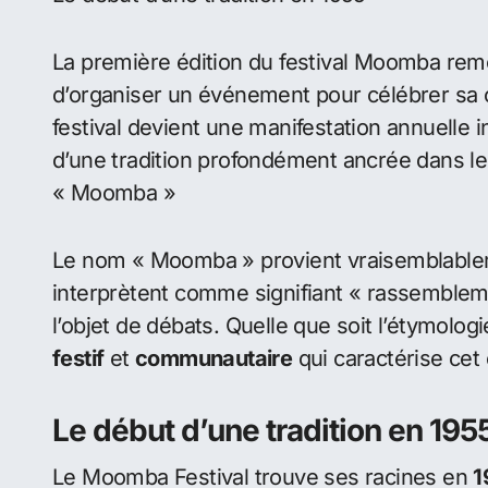
Où se déroule Moomba Festival à Melbou
Origines et histoire du fes
Le festival Moomba, célébration emblématiq
visiteurs du monde entier grâce à son ambian
rassemblement illustre parfaitement la richess
Origines et histoire du festival Moomba
Le début d’une tradition en 1955
La première édition du festival Moomba remo
d’organiser un événement pour célébrer sa c
festival devient une manifestation annuell
d’une tradition profondément ancrée dans le