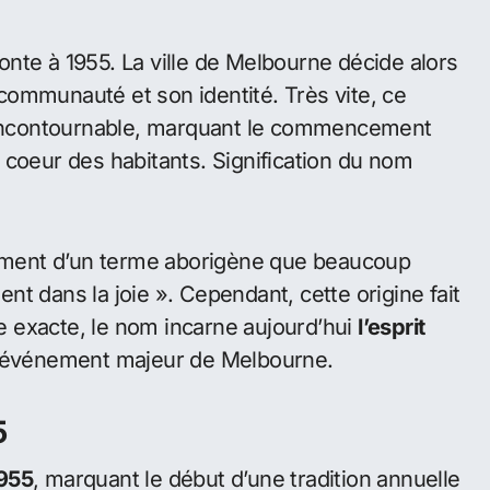
rne 2024
tival Moomba
ue de Melbourne, attire chaque année des
ce festive et ses traditions uniques. Ce
e culturelle et l’hospitalité australiennes.
nte à 1955. La ville de Melbourne décide alors
ommunauté et son identité. Très vite, ce
e incontournable, marquant le commencement
 coeur des habitants. Signification du nom