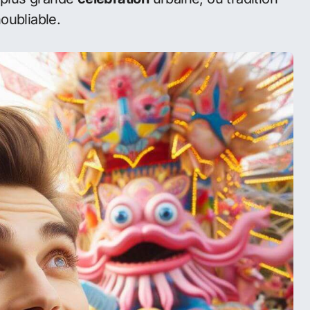
ence des festivités à Melbourne. Cet
lie, offre une explosion de couleurs, de joie et
a plus grande
célébration
urbaine, où tradition
oubliable.