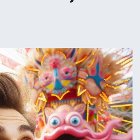
a fête incontournable qui unit toute la ville dans une explo
à Melbourne, la
e qui unit toute la
losion de joie et