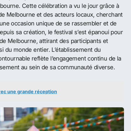
ment d’un terme aborigène que beaucoup
t dans la joie ». Cependant, cette origine fait
ie exacte, le nom incarne aujourd’hui
l’esprit
t événement majeur de Melbourne.
5
955
, marquant le début d’une tradition annuelle
ourne. Cette célébration a vu le jour grâce à
té de Melbourne et des acteurs locaux, cherchant
rs une occasion unique de se rassembler et de
epuis sa création, le festival s’est épanoui pour
de Melbourne, attirant des participants et