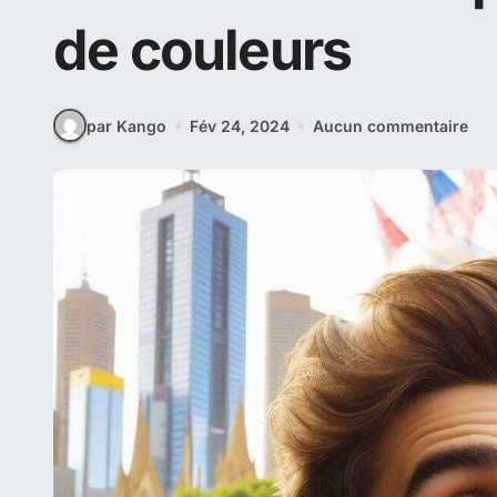
Accueil
Festivals
Moomba Festival à Melbourne, l
Moomba Festival 
fête incontournabl
ville dans une exp
de couleurs
par Kango
Fév 24, 2024
Aucun commentaire