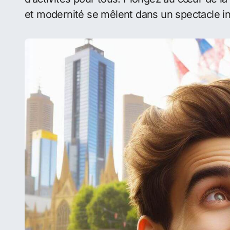
Découvrez le
Moomba Festival
, la quintess
événement, véritable cœur battant de l’Austra
d’activités pour tous. Plongez au cœur de l
et modernité se mêlent dans un spectacle in