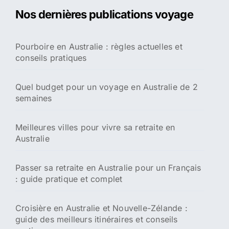
Quelles sont les boissons préférées des
Australiens ?
Recherche
R
e
c
h
e
Nos dernières publications voyage
r
c
h
Pourboire en Australie : règles actuelles et
e
conseils pratiques
r