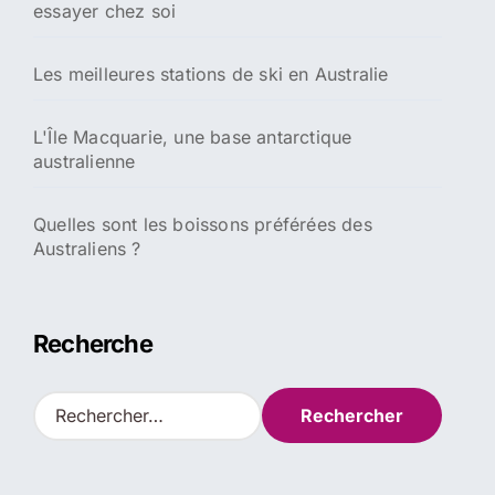
Découvrez les 5 hébergements économiques
incontournables pour votre voyage en Australie
Où aller en Australie en juillet : La météo, les
destinations incontournables et nos conseils de
voyage
Saisons des moustiques en Australie :
prévention contre les piqûres et contrôle
efficaces pour éviter la prolifération
Top 10 des meilleures recettes australiennes à
essayer chez soi
Les meilleures stations de ski en Australie
L'Île Macquarie, une base antarctique
australienne