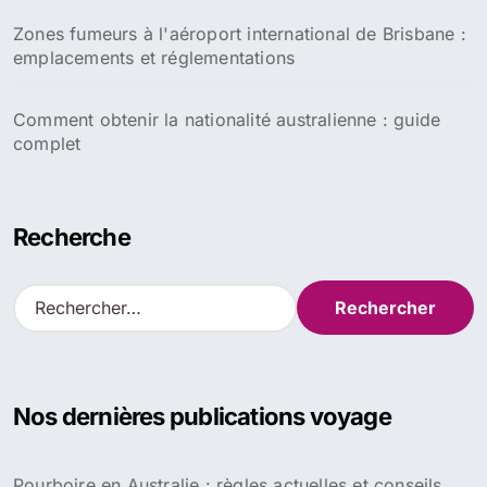
Zones fumeurs à l'aéroport international de Brisbane :
emplacements et réglementations
Comment obtenir la nationalité australienne : guide
complet
Recherche
R
e
c
h
e
Nos dernières publications voyage
r
c
h
Pourboire en Australie : règles actuelles et conseils
e