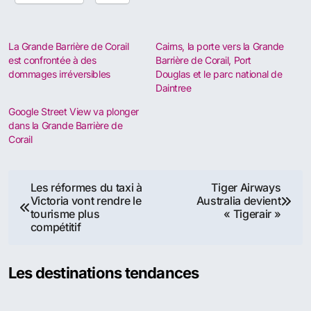
La Grande Barrière de Corail
Cairns, la porte vers la Grande
est confrontée à des
Barrière de Corail, Port
dommages irréversibles
Douglas et le parc national de
Daintree
Google Street View va plonger
dans la Grande Barrière de
Corail
Navigation
Les réformes du taxi à
Tiger Airways
Victoria vont rendre le
Australia devient
de
tourisme plus
« Tigerair »
compétitif
l’article
Les destinations tendances