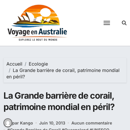
Passer
au
contenu
Accueil
Ecologie
La Grande barrière de corail, patrimoine mondial
en péril?
La Grande barrière de corail,
patrimoine mondial en péril?
par Kango
Juin 10, 2013
Aucun commentaire
#
Grande Barrière de Corail
#
Queensland
#
UNESCO