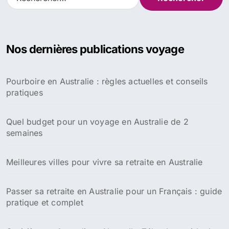
e
c
h
e
Nos dernières publications voyage
r
c
h
Pourboire en Australie : règles actuelles et conseils
e
pratiques
r
:
Quel budget pour un voyage en Australie de 2
semaines
Meilleures villes pour vivre sa retraite en Australie
Passer sa retraite en Australie pour un Français : guide
pratique et complet