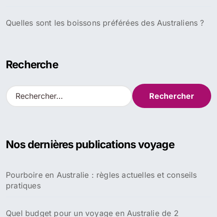
Quelles sont les boissons préférées des Australiens ?
Recherche
R
e
c
h
e
Nos dernières publications voyage
r
c
h
Pourboire en Australie : règles actuelles et conseils
e
pratiques
r
:
Quel budget pour un voyage en Australie de 2