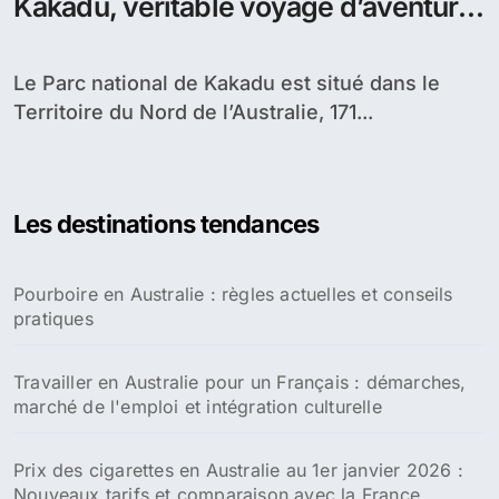
Kakadu, véritable voyage d’aventure
dans le Territoire du Nord de
l’Australie
Le Parc national de Kakadu est situé dans le
Territoire du Nord de l’Australie, 171...
Les destinations tendances
Pourboire en Australie : règles actuelles et conseils
pratiques
Travailler en Australie pour un Français : démarches,
marché de l'emploi et intégration culturelle
Prix des cigarettes en Australie au 1er janvier 2026 :
Nouveaux tarifs et comparaison avec la France