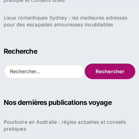
pratique et conseils utiles
Lieux romantiques Sydney : les meilleures adresses
pour des escapades amoureuses inoubliables
Recherche
R
e
c
h
e
Nos dernières publications voyage
r
c
h
Pourboire en Australie : règles actuelles et conseils
e
pratiques
r