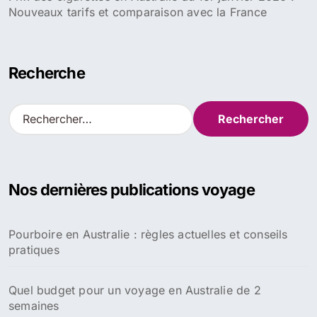
Nouveaux tarifs et comparaison avec la France
Recherche
R
e
c
h
e
Nos dernières publications voyage
r
c
h
Pourboire en Australie : règles actuelles et conseils
e
pratiques
r
:
Quel budget pour un voyage en Australie de 2
semaines