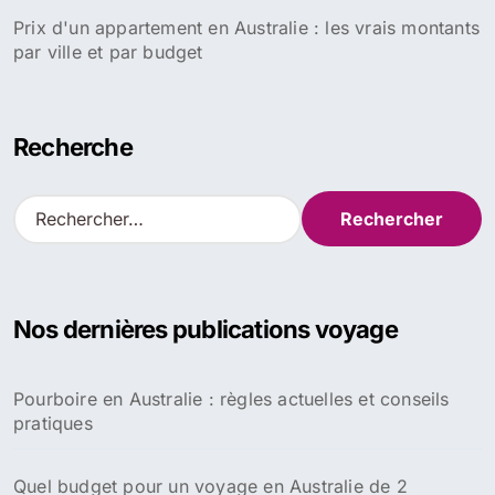
Prix d'un appartement en Australie : les vrais montants
par ville et par budget
Recherche
R
e
c
h
e
Nos dernières publications voyage
r
c
h
Pourboire en Australie : règles actuelles et conseils
e
pratiques
r
:
Quel budget pour un voyage en Australie de 2