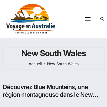
Passer
au
contenu
New South Wales
Accueil
New South Wales
Découvrez Blue Mountains, une
région montagneuse dans le New
South Wales, incluant les Three