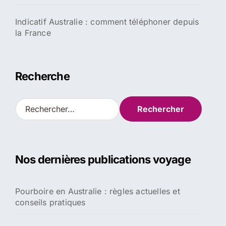
Indicatif Australie : comment téléphoner depuis
la France
Recherche
R
e
c
h
e
Nos dernières publications voyage
r
c
h
Pourboire en Australie : règles actuelles et
e
conseils pratiques
r
: