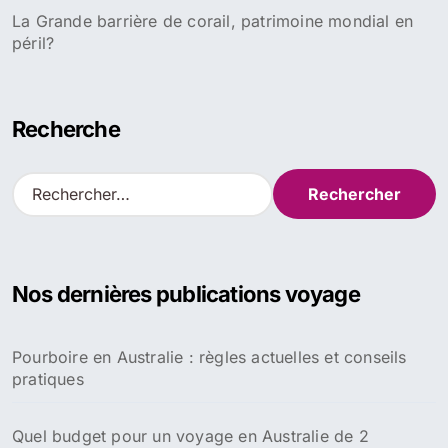
La Grande barrière de corail, patrimoine mondial en
péril?
Recherche
R
e
c
h
e
Nos dernières publications voyage
r
c
h
Pourboire en Australie : règles actuelles et conseils
e
pratiques
r
:
Quel budget pour un voyage en Australie de 2