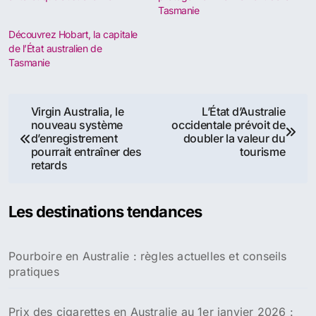
Tasmanie
Découvrez Hobart, la capitale
de l’État australien de
Tasmanie
Navigation
Virgin Australia, le
L’État d’Australie
nouveau système
occidentale prévoit de
de
d’enregistrement
doubler la valeur du
pourrait entraîner des
tourisme
l’article
retards
Les destinations tendances
Pourboire en Australie : règles actuelles et conseils
pratiques
Prix des cigarettes en Australie au 1er janvier 2026 :