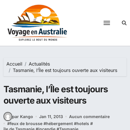
Passer
au
contenu
Accueil
Actualités
Tasmanie, l’Île est toujours ouverte aux visiteurs
Tasmanie, l’Île est toujours
ouverte aux visiteurs
par Kango
Jan 11, 2013
Aucun commentaire
#
feux de brousse
#
hébergement
#
hotels
#
île de Tasmanie
#
incendie
#
Tasmanie