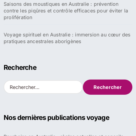
Saisons des moustiques en Australie : prévention
contre les piqûres et contrôle efficaces pour éviter la
prolifération
Voyage spirituel en Australie : immersion au cœur des
pratiques ancestrales aborigènes
Recherche
R
e
c
h
e
Nos dernières publications voyage
r
c
h