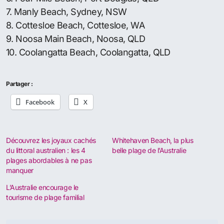
de l’Australie, malgré des commentaires
extrêmement positifs sur le site. Plus de 75 pour
cent des utilisateurs ont noté la plage excellente ou
très bonne mais en dessous d’autres excellentes
plages.
A LIRE AUSSI :
Mantra prévoit son expansion
en Australie
Les 10 meilleures plages en Australie :
1. Whitehaven Beach, Whitsunday Island, QLD
2. Turquoise Bay, Exmouth, WA
3. Cable Beach, Broome, WA
4. Shelly Beach, Sydney, NSW
5. Burleigh Heads Beach, Burleigh Heads, QLD