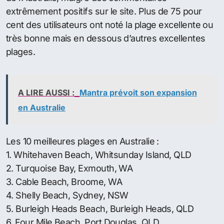
Marketing et Développement SA Whitsundays.
Turquoise Bay en Australie-Occidentale et Cable
Beach, près de Broome, sont les deux autres plages
australiennes parmi les 25 premières du monde, se
positionnant à la 20ème et 22ème place
respectivement.
Mais c’est la plage de Baia do Sancho à Fernando
dans la région de Noronha au Brésil qui a été classé
comme la meilleure plage au monde, le seul autre
pays a avoir trois plages dans le top 25 de la liste de
TripAdvisor.
Selon les utilisateurs de TripAdvisor, la plage de
Bondi n’était pas digne d’une mention dans le top 10