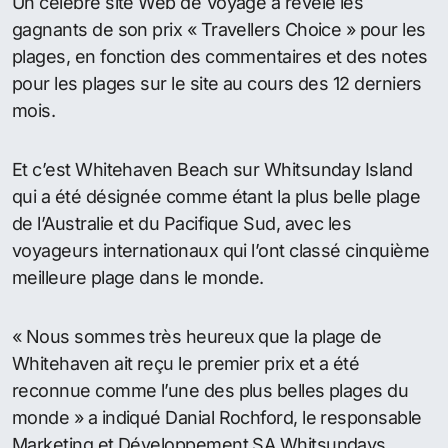
#
Broome
#
Cable Beach
#
plages australiennes
#
Turquoise Bay
#
Whitehaven Beach
#
Whitsunday Island
Broome plageTrois plages australiennes ont été
sélectionnées comme étant parmi les 25 meilleurs
dans le monde.
Mais on ne retrouve pas l’emblématique plage de
Bondi à Sydney sur ​​la liste, elle n’est même pas sur
la liste des dix meilleures plages australiennes.