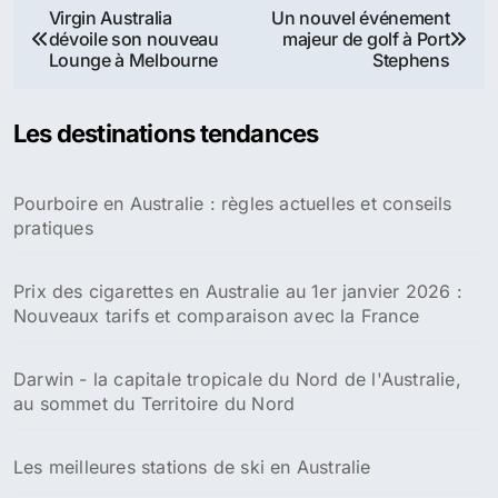
6. Four Mile Beach, Port Douglas, QLD
7. Manly Beach, Sydney, NSW
8. Cottesloe Beach, Cottesloe, WA
9. Noosa Main Beach, Noosa, QLD
10. Coolangatta Beach, Coolangatta, QLD
Partager :
Facebook
X
Découvrez les joyaux cachés
Whitehaven Beach, la plus
du littoral australien : les 4
belle plage de l’Australie
plages abordables à ne pas
manquer
L’Australie encourage le
tourisme de plage familial