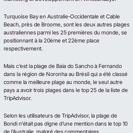
Un célèbre site Web de Voyage a révélé les
gagnants de son prix « Travellers Choice » pour les
plages, en fonction des commentaires et des notes
pour les plages sur le site au cours des 12 derniers
mois.
Et c’est Whitehaven Beach sur Whitsunday Island
qui a été désignée comme étant la plus belle plage
de l’Australie et du Pacifique Sud, avec les
voyageurs internationaux qui l’ont classé cinquième
meilleure plage dans le monde.
« Nous sommes très heureux que la plage de
Whitehaven ait reçu le premier prix et a été
reconnue comme l’une des plus belles plages du
monde » a indiqué Danial Rochford, le responsable